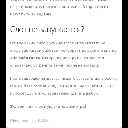
носят исключительно ознакомительный характер и не
могут быть выведены.
Слот не запускается?
Если по каким-либо причинам слот
Criss Cross 81
не
открывается или работает некорректно, нажмите кнопку
«Не работает»
. Мы проверим игру и постараемся
оперативно устранить технические неполадки.
После завершения игры вы можете оставить свою оценку
слота
Criss Cross 81
и поделиться впечатлениями — это
поможет другим пользователям сделать выбор.
Желаем приятной и увлекательной игры!
Обновлено:
11.10.2024