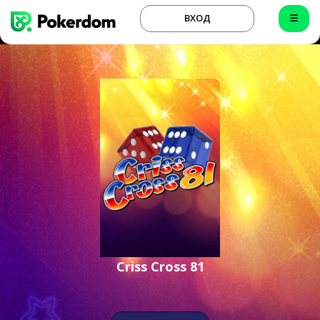
ВХОД
Criss Cross 81