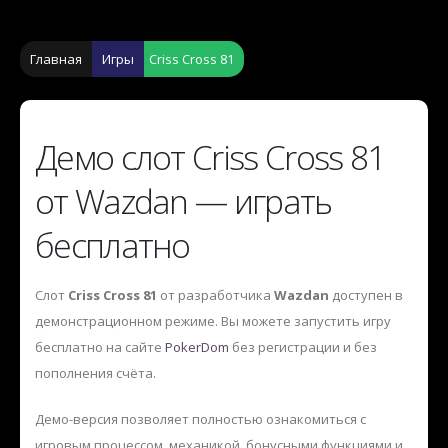
Главная
Игры
Criss Cross 81
Демо слот Criss Cross 81
от Wazdan — играть
бесплатно
Слот
Criss Cross 81
от разработчика
Wazdan
доступен в
демонстрационном режиме. Вы можете запустить игру
бесплатно на сайте
PokerDom
без регистрации и без
пополнения счёта.
Демо-версия позволяет полностью ознакомиться с
игровым процессом, механикой, бонусными функциями и