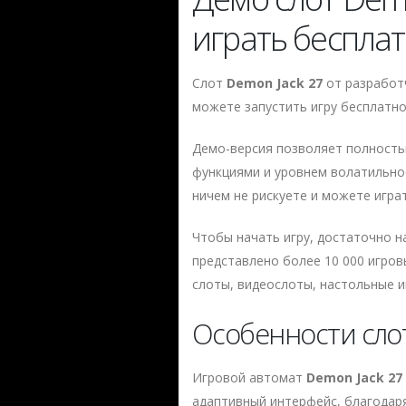
играть беспла
Слот
Demon Jack 27
от разработ
можете запустить игру бесплатно
Демо-версия позволяет полность
функциями и уровнем волатильнос
ничем не рискуете и можете игра
Чтобы начать игру, достаточно 
представлено более 10 000 игров
слоты, видеослоты, настольные иг
Особенности слот
Игровой автомат
Demon Jack 27
адаптивный интерфейс, благодаря