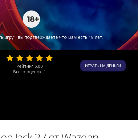
ь игру", вы подтверждаете что Вам есть 18 лет.
ИГРАТЬ НА ДЕНЬГИ
Рейтинг
5.00
Всего оценок:
1
on Jack 27 от Wazdan —