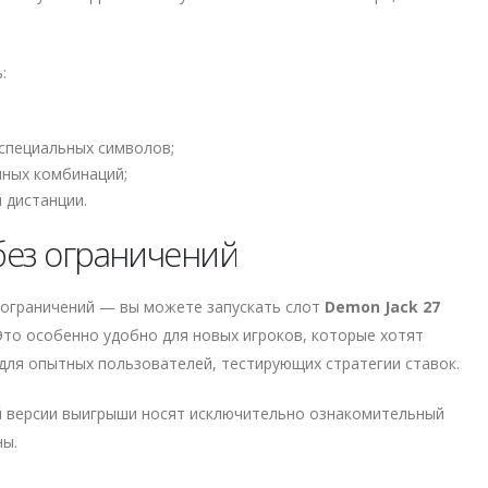
:
 специальных символов;
ных комбинаций;
 дистанции.
без ограничений
ограничений — вы можете запускать слот
Demon Jack 27
Это особенно удобно для новых игроков, которые хотят
 для опытных пользователей, тестирующих стратегии ставок.
й версии выигрыши носят исключительно ознакомительный
ны.