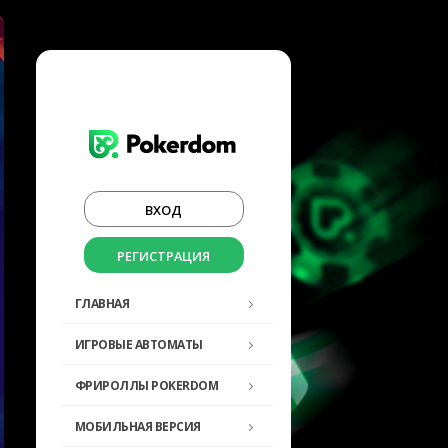
ВХОД
РЕГИСТРАЦИЯ
ГЛАВНАЯ
ИГРОВЫЕ АВТОМАТЫ
ФРИРОЛЛЫ POKERDOM
МОБИЛЬНАЯ ВЕРСИЯ