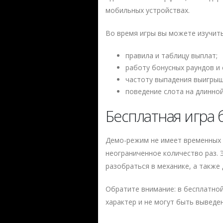
мобильных устройствах.
Во время игры вы можете изучить
правила и таблицу выплат;
работу бонусных раундов и
частоту выпадения выигрыш
поведение слота на длинной
Бесплатная игра 
Демо-режим не имеет временных 
неограниченное количество раз. 
разобраться в механике, а также
Обратите внимание: в бесплатно
характер и не могут быть выведе