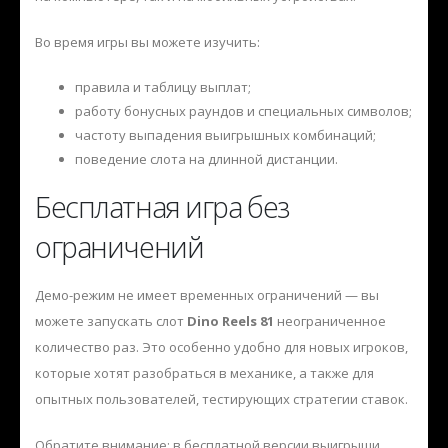
Во время игры вы можете изучить:
правила и таблицу выплат;
работу бонусных раундов и специальных символов;
частоту выпадения выигрышных комбинаций;
поведение слота на длинной дистанции.
Бесплатная игра без
ограничений
Демо-режим не имеет временных ограничений — вы
можете запускать слот
Dino Reels 81
неограниченное
количество раз. Это особенно удобно для новых игроков,
которые хотят разобраться в механике, а также для
опытных пользователей, тестирующих стратегии ставок.
Обратите внимание: в бесплатной версии выигрыши