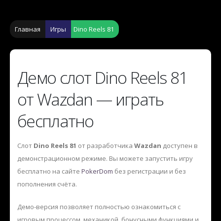
Главная
Игры
Dino Reels 81
Демо слот Dino Reels 81
от Wazdan — играть
бесплатно
Слот
Dino Reels 81
от разработчика
Wazdan
доступен в
демонстрационном режиме. Вы можете запустить игру
бесплатно на сайте
PokerDom
без регистрации и без
пополнения счёта.
Демо-версия позволяет полностью ознакомиться с
игровым процессом, механикой, бонусными функциями и