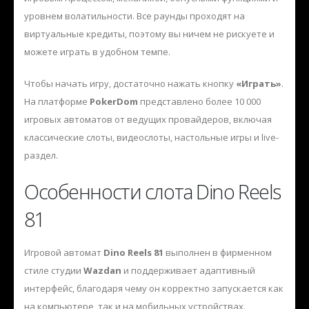
уровнем волатильности. Все раунды проходят на
виртуальные кредиты, поэтому вы ничем не рискуете и
можете играть в удобном темпе.
Чтобы начать игру, достаточно нажать кнопку
«Играть»
.
На платформе
PokerDom
представлено более 10 000
игровых автоматов от ведущих провайдеров, включая
классические слоты, видеослоты, настольные игры и live-
раздел.
Особенности слота Dino Reels
81
Игровой автомат
Dino Reels 81
выполнен в фирменном
стиле студии
Wazdan
и поддерживает адаптивный
интерфейс, благодаря чему он корректно запускается как
на компьютере, так и на мобильных устройствах.