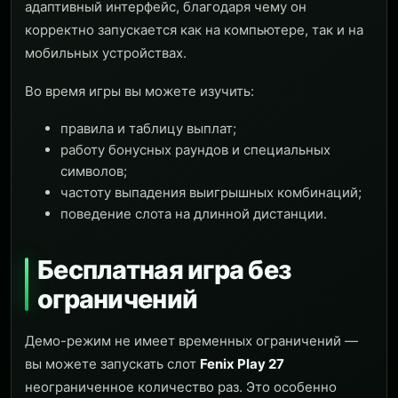
адаптивный интерфейс, благодаря чему он
корректно запускается как на компьютере, так и на
мобильных устройствах.
Во время игры вы можете изучить:
правила и таблицу выплат;
работу бонусных раундов и специальных
символов;
частоту выпадения выигрышных комбинаций;
поведение слота на длинной дистанции.
Бесплатная игра без
ограничений
Демо-режим не имеет временных ограничений —
вы можете запускать слот
Fenix Play 27
неограниченное количество раз. Это особенно