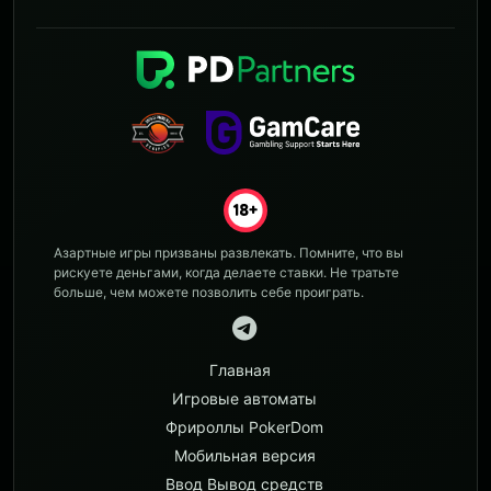
Азартные игры призваны развлекать. Помните, что вы
рискуете деньгами, когда делаете ставки. Не тратьте
больше, чем можете позволить себе проиграть.
Главная
Игровые автоматы
Фрироллы PokerDom
Мобильная версия
Ввод Вывод средств