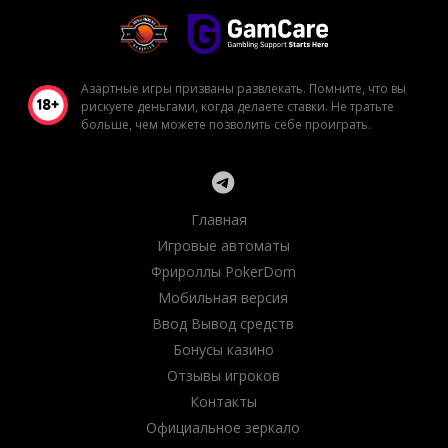
Азартные игры призваны развлекать. Помните, что вы
рискуете деньгами, когда делаете ставки. Не тратьте
больше, чем можете позволить себе проиграть.
Главная
Игровые автоматы
Фрироллы PokerDom
Мобильная версия
Ввод Вывод средств
Бонусы казино
Отзывы игроков
Контакты
Официальное зеркало