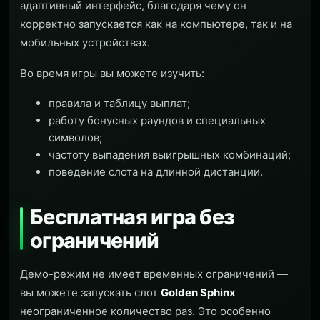
адаптивный интерфейс, благодаря чему он
корректно запускается как на компьютере, так и на
мобильных устройствах.
Во время игры вы можете изучить:
правила и таблицу выплат;
работу бонусных раундов и специальных
символов;
частоту выпадения выигрышных комбинаций;
поведение слота на длинной дистанции.
Бесплатная игра без
ограничений
Демо-режим не имеет временных ограничений —
вы можете запускать слот
Golden Sphinx
неограниченное количество раз. Это особенно