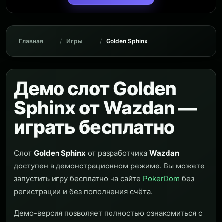
Главная
Игры
Golden Sphinx
Демо слот Golden
Sphinx от Wazdan —
играть бесплатно
Слот
Golden Sphinx
от разработчика
Wazdan
доступен в демонстрационном режиме. Вы можете
запустить игру бесплатно на сайте
PokerDom
без
регистрации и без пополнения счёта.
Демо-версия позволяет полностью ознакомиться с