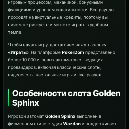
игровым процессом, механикой, бонусными
функциями и уровнем волатильности. Все раунды
проходят на виртуальные кредиты, поэтому вы
ничем не рискуете и можете играть в удобном
темпе.
Чтобы начать игру, достаточно нажать кнопку
«Играть»
. На платформе
PokerDom
представлено
более 10 000 игровых автоматов от ведущих
провайдеров, включая классические слоты,
видеослоты, настольные игры и live-раздел.
Особенности слота Golden
Sphinx
Игровой автомат
Golden Sphinx
выполнен в
фирменном стиле студии
Wazdan
и поддерживает