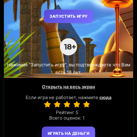
ЗАПУСТИТЬ ИГРУ
Нажимая "Запустить игру", вы подтверждаете что Вам
есть 18 лет.
Открыть на весь экран
Если игра не работает, нажмите
сюда
Рейтинг
5
Всего оценок:
1
ИГРАТЬ НА ДЕНЬГИ