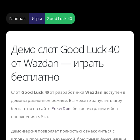
Главная
Игры
Good Luck 40
Демо слот Good Luck 40
от Wazdan — играть
бесплатно
Слот
Good Luck 40
от разработчика
Wazdan
доступен в
демонстрационном режиме. Вы можете запустить игру
бесплатно на сайте
PokerDom
без регистрации и без
пополнения счёта.
Демо-версия позволяет полностью ознакомиться с
игровым процессом, механикой, бонусными функциями и