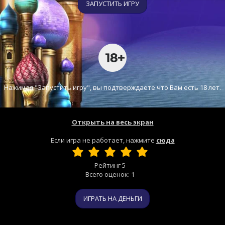
ЗАПУСТИТЬ ИГРУ
Нажимая "Запустить игру", вы подтверждаете что Вам есть 18 лет.
Открыть на весь экран
Если игра не работает, нажмите
сюда
Рейтинг
5
Всего оценок:
1
ИГРАТЬ НА ДЕНЬГИ