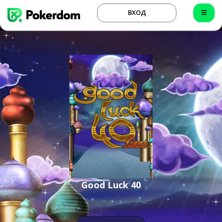
ВХОД
Good Luck 40