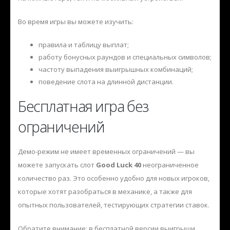
Во время игры вы можете изучить:
правила и таблицу выплат;
работу бонусных раундов и специальных символов;
частоту выпадения выигрышных комбинаций;
поведение слота на длинной дистанции.
Бесплатная игра без
ограничений
Демо-режим не имеет временных ограничений — вы
можете запускать слот
Good Luck 40
неограниченное
количество раз. Это особенно удобно для новых игроков,
которые хотят разобраться в механике, а также для
опытных пользователей, тестирующих стратегии ставок.
Обратите внимание: в бесплатной версии выигрыши