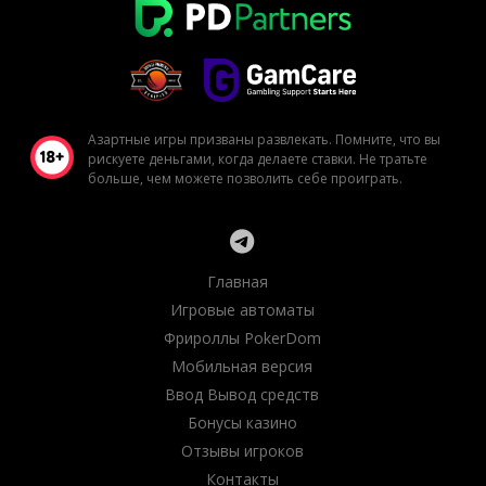
Азартные игры призваны развлекать. Помните, что вы
рискуете деньгами, когда делаете ставки. Не тратьте
больше, чем можете позволить себе проиграть.
Главная
Игровые автоматы
Фрироллы PokerDom
Мобильная версия
Ввод Вывод средств
Бонусы казино
Отзывы игроков
Контакты