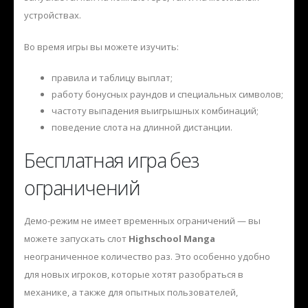
устройствах.
Во время игры вы можете изучить:
правила и таблицу выплат;
работу бонусных раундов и специальных символов;
частоту выпадения выигрышных комбинаций;
поведение слота на длинной дистанции.
Бесплатная игра без
ограничений
Демо-режим не имеет временных ограничений — вы
можете запускать слот
Highschool Manga
неограниченное количество раз. Это особенно удобно
для новых игроков, которые хотят разобраться в
механике, а также для опытных пользователей,