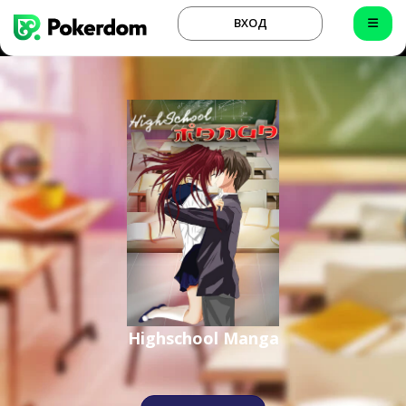
ВХОД
Highschool Manga