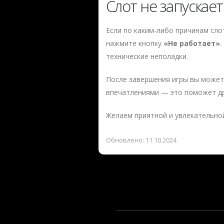
Слот не запускает
Если по каким-либо причинам сл
нажмите кнопку
«Не работает»
.
технические неполадки.
После завершения игры вы может
впечатлениями — это поможет др
Желаем приятной и увлекательной
Обновлено:
11.10.2024