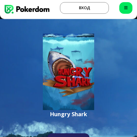
ВХОД
Hungry Shark