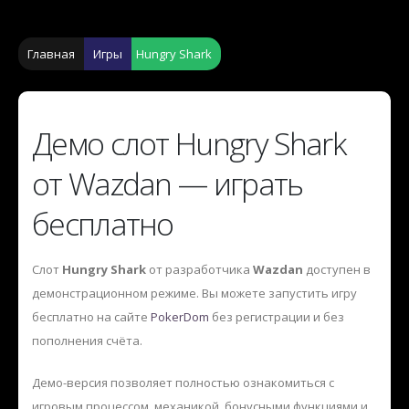
Главная
Игры
Hungry Shark
Демо слот Hungry Shark
от Wazdan — играть
бесплатно
Слот
Hungry Shark
от разработчика
Wazdan
доступен в
демонстрационном режиме. Вы можете запустить игру
бесплатно на сайте
PokerDom
без регистрации и без
пополнения счёта.
Демо-версия позволяет полностью ознакомиться с
игровым процессом, механикой, бонусными функциями и