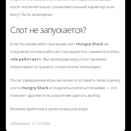
носят исключительно ознакомительный характер и не
могут быть выведены.
Слот не запускается?
Если по каким-либо причинам слот
Hungry Shark
не
открывается или работает некорректно, нажмите кнопку
«Не работает»
. Мы проверим игру и постараемся
оперативно устранить технические неполадки.
После завершения игры вы можете оставить свою оценку
слота
Hungry Shark
и поделиться впечатлениями — это
поможет другим пользователям сделать выбор.
Желаем приятной и увлекательной игры!
Обновлено:
11.10.2024