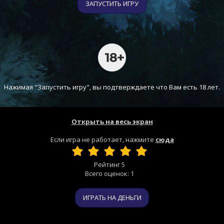
ЗАПУСТИТЬ ИГРУ
Нажимая "Запустить игру", вы подтверждаете что Вам есть 18 лет.
Открыть на весь экран
Если игра не работает, нажмите
сюда
Рейтинг
5
Всего оценок:
1
ИГРАТЬ НА ДЕНЬГИ