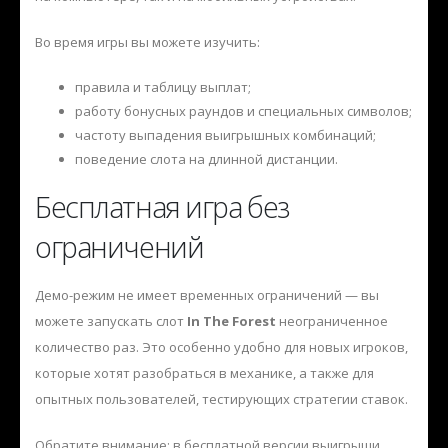
Во время игры вы можете изучить:
правила и таблицу выплат;
работу бонусных раундов и специальных символов;
частоту выпадения выигрышных комбинаций;
поведение слота на длинной дистанции.
Бесплатная игра без
ограничений
Демо-режим не имеет временных ограничений — вы
можете запускать слот
In The Forest
неограниченное
количество раз. Это особенно удобно для новых игроков,
которые хотят разобраться в механике, а также для
опытных пользователей, тестирующих стратегии ставок.
Обратите внимание: в бесплатной версии выигрыши