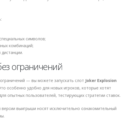
:
 специальных символов;
ных комбинаций;
 дистанции.
без ограничений
ограничений — вы можете запускать слот
Joker Explosion
Это особенно удобно для новых игроков, которые хотят
 для опытных пользователей, тестирующих стратегии ставок.
й версии выигрыши носят исключительно ознакомительный
ны.