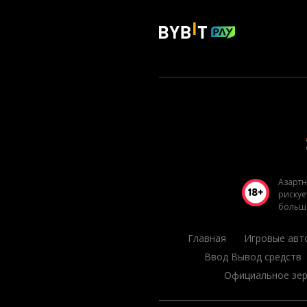
Азартн
рискуе
больше
Главная
Игровые авт
Ввод Вывод средств
Официальное зе