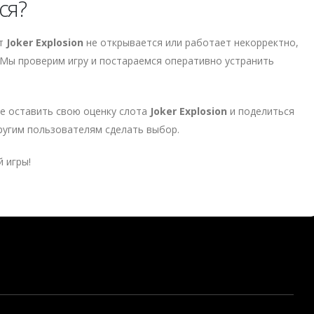
ся?
от
Joker Explosion
не открывается или работает некорректно,
 Мы проверим игру и постараемся оперативно устранить
е оставить свою оценку слота
Joker Explosion
и поделиться
угим пользователям сделать выбор.
 игры!