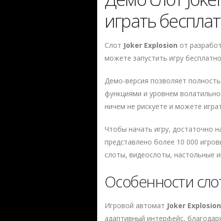
играть беспла
Слот
Joker Explosion
от разрабо
можете запустить игру бесплатно
Демо-версия позволяет полность
функциями и уровнем волатильнос
ничем не рискуете и можете игра
Чтобы начать игру, достаточно 
представлено более 10 000 игров
слоты, видеослоты, настольные иг
Особенности слота
Игровой автомат
Joker Explosion
адаптивный интерфейс, благодаря