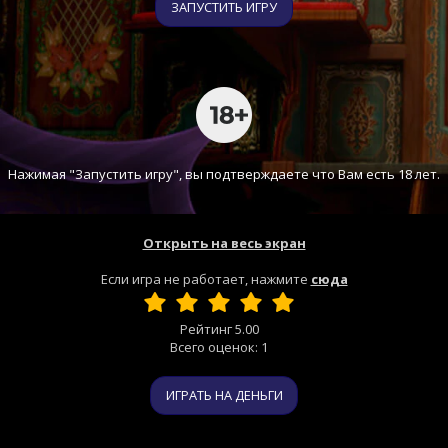
ЗАПУСТИТЬ ИГРУ
Нажимая "Запустить игру", вы подтверждаете что Вам есть 18 лет.
Открыть на весь экран
Если игра не работает, нажмите
сюда
Рейтинг
5.00
Всего оценок:
1
ИГРАТЬ НА ДЕНЬГИ