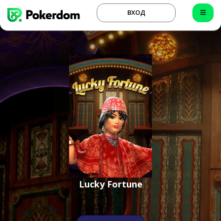
ВХОД
Lucky Fortune