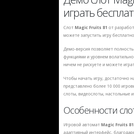
играть беспла
Слот
Magic Fruits 81
от разрабо
можете запустить игру бесплатно
Демо-версия позволяет полность
функциями и уровнем волатильнос
ничем не рискуете и можете игра
Чтобы начать игру, достаточно 
представлено более 10 000 игров
слоты, видеослоты, настольные иг
Особенности слота
Игровой автомат
Magic Fruits 81
адаптивный интерфейс, благодаря