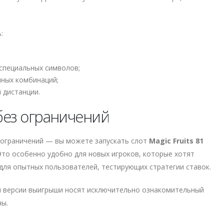
:
 специальных символов;
ных комбинаций;
 дистанции.
без ограничений
ограничений — вы можете запускать слот
Magic Fruits 81
Это особенно удобно для новых игроков, которые хотят
 для опытных пользователей, тестирующих стратегии ставок.
й версии выигрыши носят исключительно ознакомительный
ны.