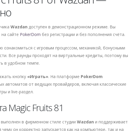
тно
тчика
Wazdan
доступен в демонстрационном режиме. Вы
 на сайте
PokerDom
без регистрации и без пополнения счёта.
ю ознакомиться с игровым процессом, механикой, бонусными
ти. Все раунды проходят на виртуальные кредиты, поэтому вы
ть в удобном темпе.
нажать кнопку
«Играть»
. На платформе
PokerDom
ых автоматов от ведущих провайдеров, включая классические
ры и live-раздел.
 Magic Fruits 81
выполнен в фирменном стиле студии
Wazdan
и поддерживает
 чему он корректно запускается как на компьютере, так и на