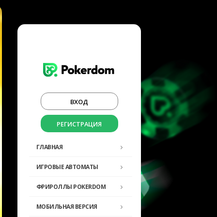
ВХОД
РЕГИСТРАЦИЯ
ГЛАВНАЯ
ИГРОВЫЕ АВТОМАТЫ
ФРИРОЛЛЫ POKERDOM
МОБИЛЬНАЯ ВЕРСИЯ