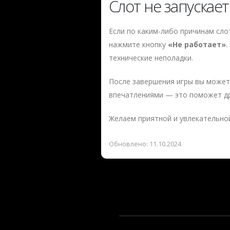
Слот не запускает
Если по каким-либо причинам сл
нажмите кнопку
«Не работает»
.
технические неполадки.
После завершения игры вы может
впечатлениями — это поможет др
Желаем приятной и увлекательной
Обновлено:
11.10.2024