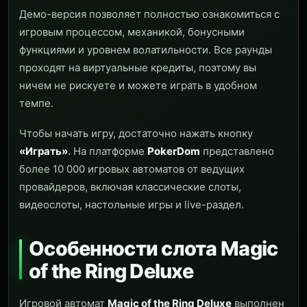
Демо-версия позволяет полностью ознакомиться с
игровым процессом, механикой, бонусными
функциями и уровнем волатильности. Все раунды
проходят на виртуальные кредиты, поэтому вы
ничем не рискуете и можете играть в удобном
темпе.
Чтобы начать игру, достаточно нажать кнопку
«Играть»
. На платформе
PokerDom
представлено
более 10 000 игровых автоматов от ведущих
провайдеров, включая классические слоты,
видеослоты, настольные игры и live-раздел.
Особенности слота Magic
of the Ring Deluxe
Игровой автомат
Magic of the Ring Deluxe
выполнен