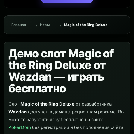
Главная
Игры
Magic of the Ring Deluxe
Демо слот Magic of
the Ring Deluxe от
Wazdan — играть
бесплатно
Слот
Magic of the Ring Deluxe
от разработчика
Wazdan
доступен в демонстрационном режиме. Вы
можете запустить игру бесплатно на сайте
PokerDom
без регистрации и без пополнения счёта.