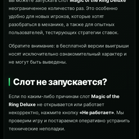
вы можете запускать слот
Magic of the Ring Deluxe
неограниченное количество раз. Это особенно
удобно для новых игроков, которые хотят
разобраться в механике, а также для опытных
пользователей, тестирующих стратегии ставок.
Обратите внимание: в бесплатной версии выигрыши
носят исключительно ознакомительный характер и
не могут быть выведены.
Слот не запускается?
Если по каким-либо причинам слот
Magic of the
Ring Deluxe
не открывается или работает
некорректно, нажмите кнопку
«Не работает»
. Мы
проверим игру и постараемся оперативно устранить
технические неполадки.