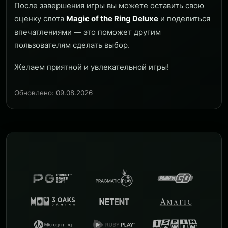
После завершения игры вы можете оставить свою
оценку слота
Magic of the Ring Deluxe
и поделиться
впечатлениями — это поможет другим
пользователям сделать выбор.
Желаем приятной и увлекательной игры!
Обновлено:
09.08.2026