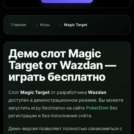
Главная
Игры
Magic Target
Демо слот Magic
Target от Wazdan —
играть бесплатно
Слот
Magic Target
от разработчика
Wazdan
доступен в демонстрационном режиме. Вы можете
запустить игру бесплатно на сайте
PokerDom
без
регистрации и без пополнения счёта.
Демо-версия позволяет полностью ознакомиться с