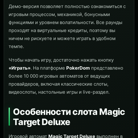
Демо-версия позволяет полностью ознакомиться с
игровым процессом, механикой, бонусными
функциями и уровнем волатильности. Все раунды
проходят на виртуальные кредиты, поэтому вы
ничем не рискуете и можете играть в удобном
темпе.
Чтобы начать игру, достаточно нажать кнопку
«Играть»
. На платформе
PokerDom
представлено
более 10 000 игровых автоматов от ведущих
провайдеров, включая классические слоты,
видеослоты, настольные игры и live-раздел.
Особенности слота Magic
Target Deluxe
Игровой автомат
Magic Target Deluxe
выполнен в