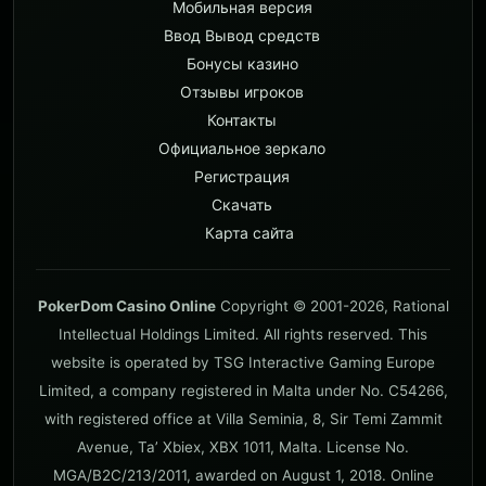
Мобильная версия
Ввод Вывод средств
Бонусы казино
Отзывы игроков
Контакты
Официальное зеркало
Регистрация
Скачать
Карта сайта
PokerDom Casino Online
Copyright © 2001-2026, Rational
Intellectual Holdings Limited. All rights reserved. This
website is operated by TSG Interactive Gaming Europe
Limited, a company registered in Malta under No. C54266,
with registered office at Villa Seminia, 8, Sir Temi Zammit
Avenue, Ta’ Xbiex, XBX 1011, Malta. License No.
MGA/B2C/213/2011, awarded on August 1, 2018. Online