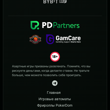
Азартные игры призваны развлекать. Помните, что вы
рискуете деньгами, когда делаете ставки. Не тратьте
больше, чем можете позволить себе проиграть.
Главная
Игровые автоматы
Фрироллы PokerDom