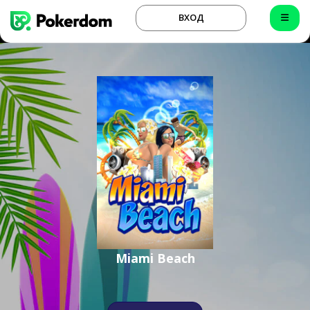
ВХОД
Miami Beach