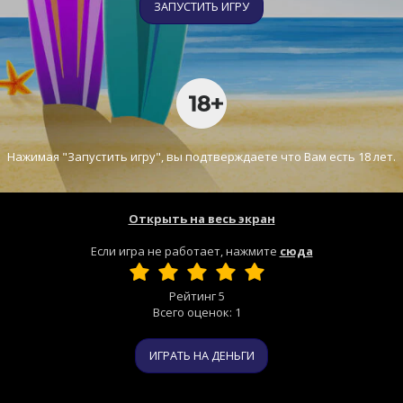
ЗАПУСТИТЬ ИГРУ
Нажимая "Запустить игру", вы подтверждаете что Вам есть 18 лет.
Открыть на весь экран
Если игра не работает, нажмите
сюда
Рейтинг
5
Всего оценок:
1
ИГРАТЬ НА ДЕНЬГИ