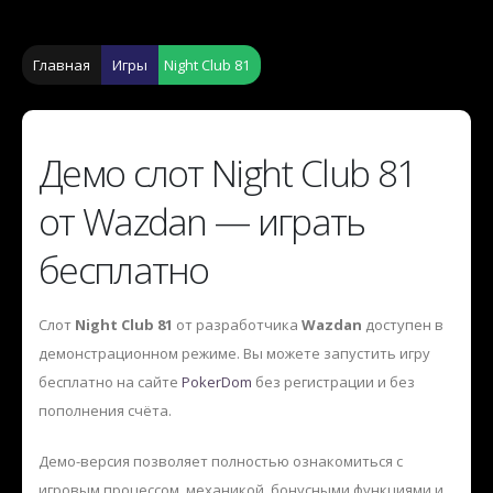
Главная
Игры
Night Club 81
Демо слот Night Club 81
от Wazdan — играть
бесплатно
Слот
Night Club 81
от разработчика
Wazdan
доступен в
демонстрационном режиме. Вы можете запустить игру
бесплатно на сайте
PokerDom
без регистрации и без
пополнения счёта.
Демо-версия позволяет полностью ознакомиться с
игровым процессом, механикой, бонусными функциями и