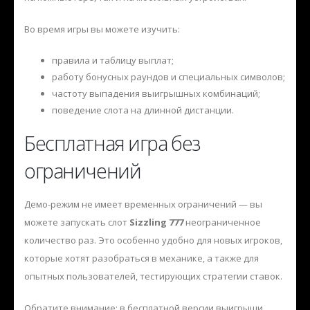
Во время игры вы можете изучить:
правила и таблицу выплат;
работу бонусных раундов и специальных символов;
частоту выпадения выигрышных комбинаций;
поведение слота на длинной дистанции.
Бесплатная игра без
ограничений
Демо-режим не имеет временных ограничений — вы
можете запускать слот
Sizzling 777
неограниченное
количество раз. Это особенно удобно для новых игроков,
которые хотят разобраться в механике, а также для
опытных пользователей, тестирующих стратегии ставок.
Обратите внимание: в бесплатной версии выигрыши