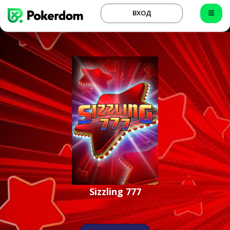
ВХОД
Sizzling 777