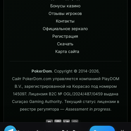
Бонусы казино
Отзывы игроков
Контакты
Официальное зеркало
Регистрация
Скачать
Карта сайта
PokerDom
. Copyright © 2014-2026,
Сайт PokerDom.com управляется компанией PlayDOM
B.V., зарегистрированной на Кюрасао под номером
145097. Лицензия B2C № OGL/2024/487/0459 выдана
Curaçao Gaming Authority. Текущий статус лицензии в
реестре регулятора —
Assessment in progress
.
© 2026 All rights reserved.