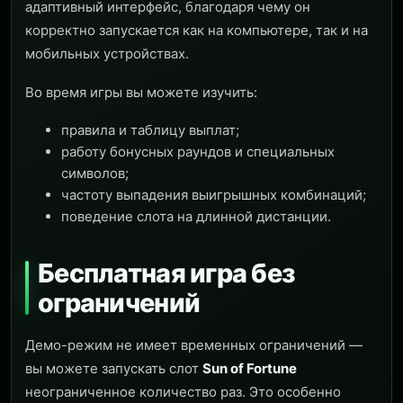
адаптивный интерфейс, благодаря чему он
корректно запускается как на компьютере, так и на
мобильных устройствах.
Во время игры вы можете изучить:
правила и таблицу выплат;
работу бонусных раундов и специальных
символов;
частоту выпадения выигрышных комбинаций;
поведение слота на длинной дистанции.
Бесплатная игра без
ограничений
Демо-режим не имеет временных ограничений —
вы можете запускать слот
Sun of Fortune
неограниченное количество раз. Это особенно