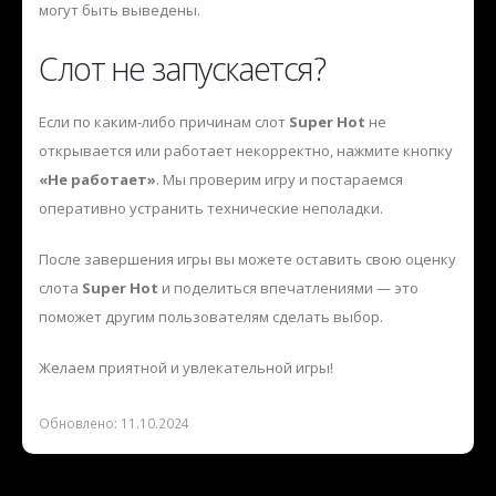
могут быть выведены.
Слот не запускается?
Если по каким-либо причинам слот
Super Hot
не
открывается или работает некорректно, нажмите кнопку
«Не работает»
. Мы проверим игру и постараемся
оперативно устранить технические неполадки.
После завершения игры вы можете оставить свою оценку
слота
Super Hot
и поделиться впечатлениями — это
поможет другим пользователям сделать выбор.
Желаем приятной и увлекательной игры!
Обновлено:
11.10.2024