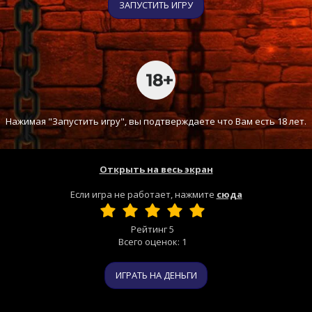
ЗАПУСТИТЬ ИГРУ
Нажимая "Запустить игру", вы подтверждаете что Вам есть 18 лет.
Открыть на весь экран
Если игра не работает, нажмите
сюда
Рейтинг
5
Всего оценок:
1
ИГРАТЬ НА ДЕНЬГИ