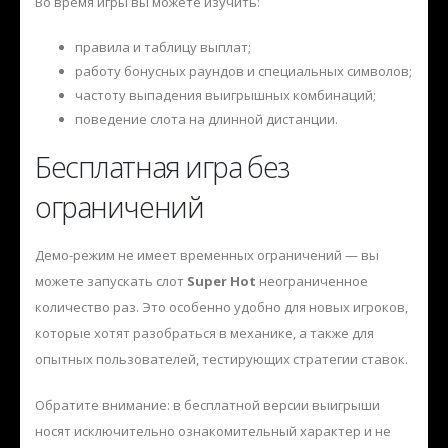
Во время игры вы можете изучить:
правила и таблицу выплат;
работу бонусных раундов и специальных символов;
частоту выпадения выигрышных комбинаций;
поведение слота на длинной дистанции.
Бесплатная игра без
ограничений
Демо-режим не имеет временных ограничений — вы
можете запускать слот
Super Hot
неограниченное
количество раз. Это особенно удобно для новых игроков,
которые хотят разобраться в механике, а также для
опытных пользователей, тестирующих стратегии ставок.
Обратите внимание: в бесплатной версии выигрыши
носят исключительно ознакомительный характер и не