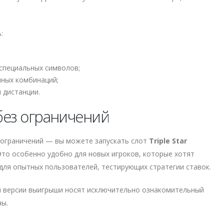
:
 специальных символов;
ных комбинаций;
 дистанции.
без ограничений
ограничений — вы можете запускать слот
Triple Star
Это особенно удобно для новых игроков, которые хотят
 для опытных пользователей, тестирующих стратегии ставок.
й версии выигрыши носят исключительно ознакомительный
ны.