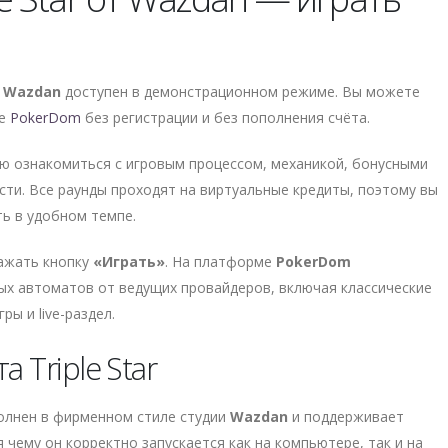
а
Wazdan
доступен в демонстрационном режиме. Вы можете
те
PokerDom
без регистрации и без пополнения счёта.
ю ознакомиться с игровым процессом, механикой, бонусными
ти. Все раунды проходят на виртуальные кредиты, поэтому вы
ть в удобном темпе.
нажать кнопку
«Играть»
. На платформе
PokerDom
ых автоматов от ведущих провайдеров, включая классические
ры и live-раздел.
 Triple Star
лнен в фирменном стиле студии
Wazdan
и поддерживает
 чему он корректно запускается как на компьютере, так и на