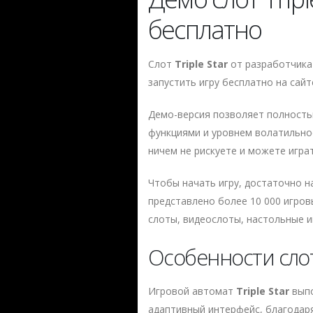
бесплатно
Слот
Triple Star
от разработчик
запустить игру бесплатно на сай
Демо-версия позволяет полность
функциями и уровнем волатильнос
ничем не рискуете и можете игра
Чтобы начать игру, достаточно 
представлено более 10 000 игров
слоты, видеослоты, настольные иг
Особенности слота
Игровой автомат
Triple Star
выпо
адаптивный интерфейс, благодаря