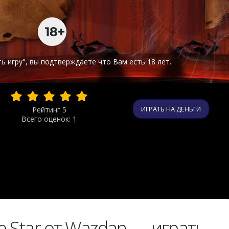
ь игру", вы подтверждаете что Вам есть 18 лет.
ИГРАТЬ НА ДЕНЬГИ
Рейтинг
5
Всего оценок:
1
le Star от Wazdan — играть