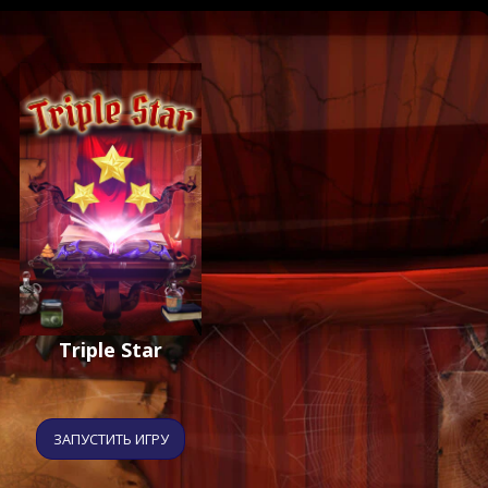
Triple Star
ЗАПУСТИТЬ ИГРУ