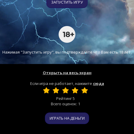
ЗАПУСТИТЬ ИГРУ
Нажимая "Запустить игру", вы подтверждаете что Вам есть 18 лет.
Открыть на весь экран
Если игра не работает, нажмите
сюда
Рейтинг
5
Всего оценок:
1
ИГРАТЬ НА ДЕНЬГИ