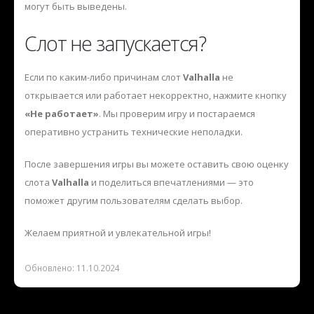
могут быть выведены.
Слот не запускается?
Если по каким-либо причинам слот
Valhalla
не
открывается или работает некорректно, нажмите кнопку
«Не работает»
. Мы проверим игру и постараемся
оперативно устранить технические неполадки.
После завершения игры вы можете оставить свою оценку
слота
Valhalla
и поделиться впечатлениями — это
поможет другим пользователям сделать выбор.
Желаем приятной и увлекательной игры!
Обновлено:
11.10.2024