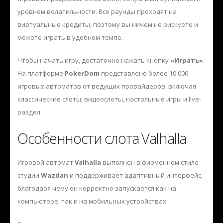
уровнем волатильности. Все раунды проходят на
виртуальные кредиты, поэтому вы ничем не рискуете и
можете играть в удобном темпе.
Чтобы начать игру, достаточно нажать кнопку
«Играть»
.
На платформе
PokerDom
представлено более 10 000
игровых автоматов от ведущих провайдеров, включая
классические слоты, видеослоты, настольные игры и live-
раздел.
Особенности слота Valhalla
Игровой автомат
Valhalla
выполнен в фирменном стиле
студии
Wazdan
и поддерживает адаптивный интерфейс,
благодаря чему он корректно запускается как на
компьютере, так и на мобильных устройствах.