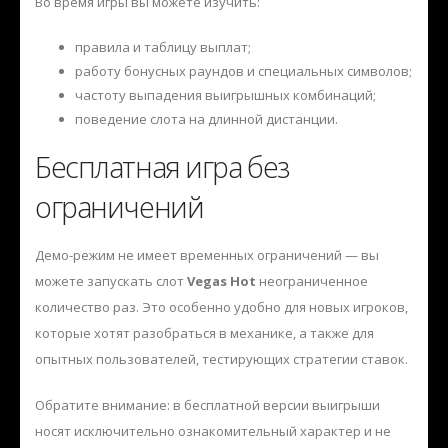
Во время игры вы можете изучить:
правила и таблицу выплат;
работу бонусных раундов и специальных символов;
частоту выпадения выигрышных комбинаций;
поведение слота на длинной дистанции.
Бесплатная игра без
ограничений
Демо-режим не имеет временных ограничений — вы
можете запускать слот
Vegas Hot
неограниченное
количество раз. Это особенно удобно для новых игроков,
которые хотят разобраться в механике, а также для
опытных пользователей, тестирующих стратегии ставок.
Обратите внимание: в бесплатной версии выигрыши
носят исключительно ознакомительный характер и не