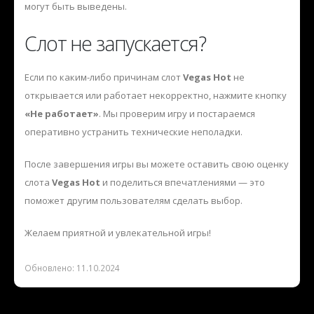
могут быть выведены.
Слот не запускается?
Если по каким-либо причинам слот
Vegas Hot
не
открывается или работает некорректно, нажмите кнопку
«Не работает»
. Мы проверим игру и постараемся
оперативно устранить технические неполадки.
После завершения игры вы можете оставить свою оценку
слота
Vegas Hot
и поделиться впечатлениями — это
поможет другим пользователям сделать выбор.
Желаем приятной и увлекательной игры!
Обновлено:
11.10.2024