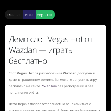
Главная
Игры
Vegas Hot
Демо слот Vegas Hot от
Wazdan — играть
бесплатно
Слот
Vegas Hot
от разработчика
Wazdan
доступен в
демонстрационном режиме. Вы можете запустить игру
бесплатно на сайте
PokerDom
без регистрации и без
пополнения счёта.
Демо-версия позволяет полностью ознакомиться с
игровым процессом, механикой, бонусными функциями и