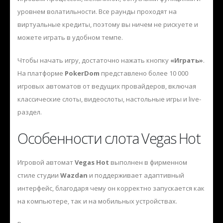
уровнем волатильности. Все раунды проходят на
виртуальные кредиты, поэтому вы ничем не рискуете и
можете играть в удобном темпе.
Чтобы начать игру, достаточно нажать кнопку
«Играть»
.
На платформе
PokerDom
представлено более 10 000
игровых автоматов от ведущих провайдеров, включая
классические слоты, видеослоты, настольные игры и live-
раздел.
Особенности слота Vegas Hot
Игровой автомат
Vegas Hot
выполнен в фирменном
стиле студии
Wazdan
и поддерживает адаптивный
интерфейс, благодаря чему он корректно запускается как
на компьютере, так и на мобильных устройствах.