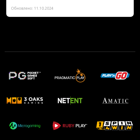
Обновлено:
11.10.2024