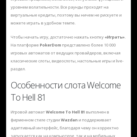
уровнем волатильности. Все раунды проходят на
виртуальные кредиты, поэтому вы ничем не рискуете и
можете играть в удобном темпе.
Чтобы начать игру, достаточно нажать кнопку
«Играть»
.
На платформе
PokerDom
представлено более 10 000
игровых автоматов от ведущих провайдеров, включая
классические слоты, видеослоты, настольные игры и live-
раздел.
Особенности слота Welcome
To Hell 81
Игровой автомат
Welcome To Hell 81
выполнен в
фирменном стиле студии
Wazdan
и поддерживает
адаптивный интерфейс, благодаря чему он корректно
запускается как на компьютере, так и на мобильных