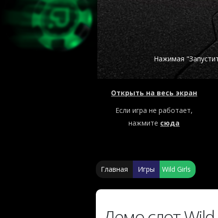
Нажимая "Запустит
Открыть на весь экран
Если игра не работает,
нажмите
сюда
Главная
Игры
Wild Girls
Демо слот Wild