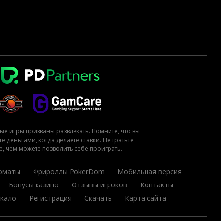
ые игры призваны развлекать. Помните, что вы
те деньгами, когда делаете ставки. Не тратьте
, чем можете позволить себе проиграть.
оматы
Фрироллы PokerDom
Мобильная версия
Бонусы казино
Отзывы игроков
Контакты
ркало
Регистрация
Скачать
Карта сайта