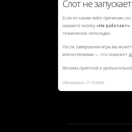
Слот не запускает
Если по каким-либо причинам сл
нажмите кнопку
«Не работает»
.
технические неполадки.
После завершения игры вы может
впечатлениями — это поможет др
Желаем приятной и увлекательной
Обновлено:
11.10.2024