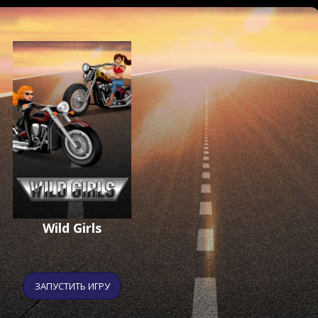
Wild Girls
ЗАПУСТИТЬ ИГРУ