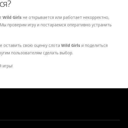
ся?
от
Wild Girls
не открывается или работает некорректно,
 Мы проверим игру и постараемся оперативно устранить
е оставить свою оценку слота
Wild Girls
и поделиться
угим пользователям сделать выбор.
 игры!