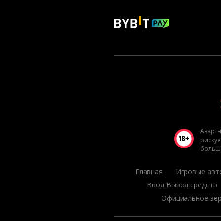
Азартн
рискуе
больше
Главная
Игровые авт
Ввод Вывод средств
Официальное зе