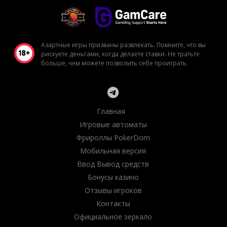
Азартные игры призваны развлекать. Помните, что вы
рискуете деньгами, когда делаете ставки. Не тратьте
больше, чем можете позволить себе проиграть.
Главная
Игровые автоматы
Фрироллы PokerDom
Мобильная версия
Ввод Вывод средств
Бонусы казино
Отзывы игроков
Контакты
Официальное зеркало