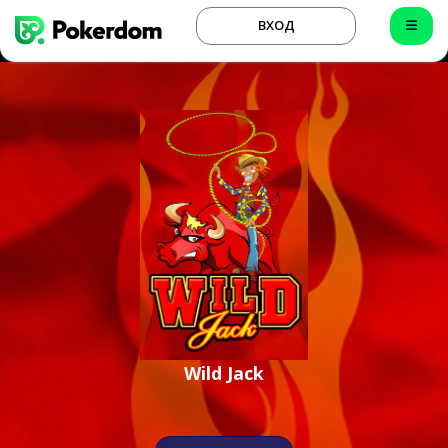
ВХОД
Wild Jack