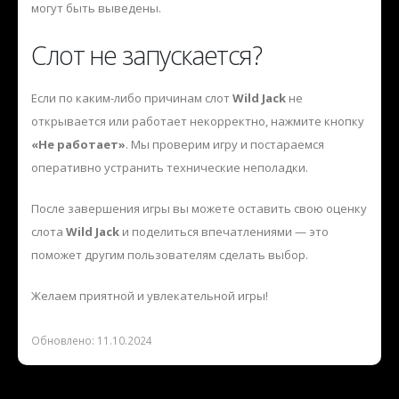
могут быть выведены.
Слот не запускается?
Если по каким-либо причинам слот
Wild Jack
не
открывается или работает некорректно, нажмите кнопку
«Не работает»
. Мы проверим игру и постараемся
оперативно устранить технические неполадки.
После завершения игры вы можете оставить свою оценку
слота
Wild Jack
и поделиться впечатлениями — это
поможет другим пользователям сделать выбор.
Желаем приятной и увлекательной игры!
Обновлено:
11.10.2024