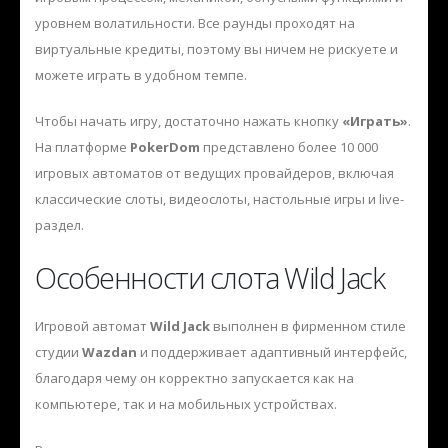
уровнем волатильности. Все раунды проходят на
виртуальные кредиты, поэтому вы ничем не рискуете и
можете играть в удобном темпе.
Чтобы начать игру, достаточно нажать кнопку
«Играть»
.
На платформе
PokerDom
представлено более 10 000
игровых автоматов от ведущих провайдеров, включая
классические слоты, видеослоты, настольные игры и live-
раздел.
Особенности слота Wild Jack
Игровой автомат
Wild Jack
выполнен в фирменном стиле
студии
Wazdan
и поддерживает адаптивный интерфейс,
благодаря чему он корректно запускается как на
компьютере, так и на мобильных устройствах.