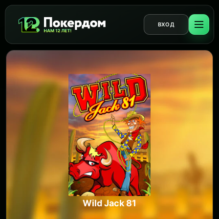
ВХОД
Wild Jack 81