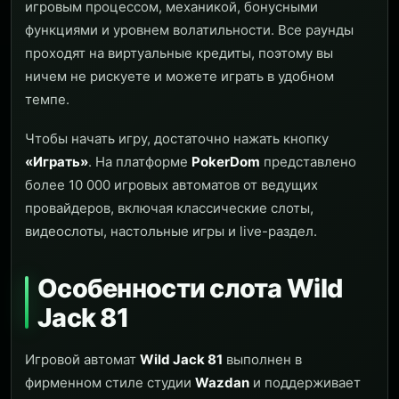
игровым процессом, механикой, бонусными
функциями и уровнем волатильности. Все раунды
проходят на виртуальные кредиты, поэтому вы
ничем не рискуете и можете играть в удобном
темпе.
Чтобы начать игру, достаточно нажать кнопку
«Играть»
. На платформе
PokerDom
представлено
более 10 000 игровых автоматов от ведущих
провайдеров, включая классические слоты,
видеослоты, настольные игры и live-раздел.
Особенности слота Wild
Jack 81
Игровой автомат
Wild Jack 81
выполнен в
фирменном стиле студии
Wazdan
и поддерживает