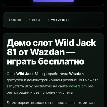
Главная
Игры
Wild Jack 81
Демо слот Wild Jack
81 от Wazdan —
играть бесплатно
Слот
Wild Jack 81
от разработчика
Wazdan
доступен в демонстрационном режиме. Вы можете
запустить игру бесплатно на сайте
PokerDom
без
регистрации и без пополнения счёта.
Демо-версия позволяет полностью ознакомиться с