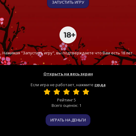
ЗАПУСТИТЬ ИГРУ
Нажимая "Запустить игру", вы подтверждаете что Вам есть 18 лет.
Открыть на весь экран
Если игра не работает, нажмите
сюда
Рейтинг
5
Всего оценок:
1
ИГРАТЬ НА ДЕНЬГИ