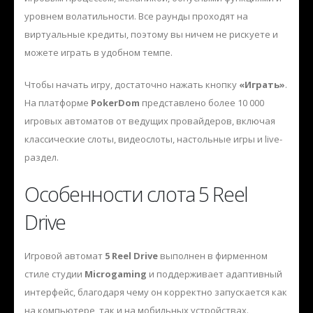
уровнем волатильности. Все раунды проходят на
виртуальные кредиты, поэтому вы ничем не рискуете и
можете играть в удобном темпе.
Чтобы начать игру, достаточно нажать кнопку
«Играть»
.
На платформе
PokerDom
представлено более 10 000
игровых автоматов от ведущих провайдеров, включая
классические слоты, видеослоты, настольные игры и live-
раздел.
Особенности слота 5 Reel
Drive
Игровой автомат
5 Reel Drive
выполнен в фирменном
стиле студии
Microgaming
и поддерживает адаптивный
интерфейс, благодаря чему он корректно запускается как
на компьютере, так и на мобильных устройствах.