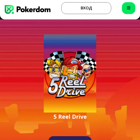
ВХОД
5 Reel Drive