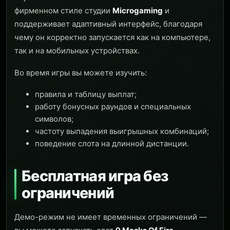
фирменном стиле студии
Microgaming
и
поддерживает адаптивный интерфейс, благодаря
чему он корректно запускается как на компьютере,
так и на мобильных устройствах.
Во время игры вы можете изучить:
правила и таблицу выплат;
работу бонусных раундов и специальных
символов;
частоту выпадения выигрышных комбинаций;
поведение слота на длинной дистанции.
Бесплатная игра без
ограничений
Демо-режим не имеет временных ограничений —