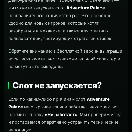
Демо-режим не имеет временных ограничений —
вы можете запускать слот
Adventure Palace
неограниченное количество раз. Это особенно
удобно для новых игроков, которые хотят
разобраться в механике, а также для опытных
пользователей, тестирующих стратегии ставок.
Обратите внимание: в бесплатной версии выигрыши
носят исключительно ознакомительный характер и
не могут быть выведены.
Слот не запускается?
Если по каким-либо причинам слот
Adventure
Palace
не открывается или работает некорректно,
нажмите кнопку
«Не работает»
. Мы проверим игру
и постараемся оперативно устранить технические
неполадки.