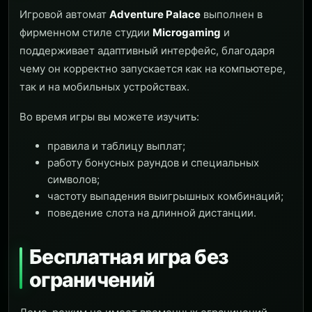
Игровой автомат
Adventure Palace
выполнен в
фирменном стиле студии
Microgaming
и
поддерживает адаптивный интерфейс, благодаря
чему он корректно запускается как на компьютере,
так и на мобильных устройствах.
Во время игры вы можете изучить:
правила и таблицу выплат;
работу бонусных раундов и специальных
символов;
частоту выпадения выигрышных комбинаций;
поведение слота на длинной дистанции.
Бесплатная игра без
ограничений