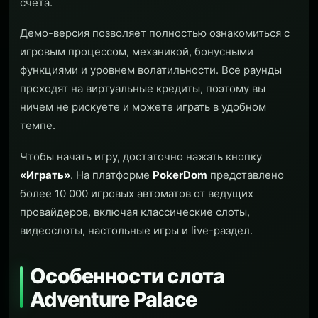
счёта.
Демо-версия позволяет полностью ознакомиться с
игровым процессом, механикой, бонусными
функциями и уровнем волатильности. Все раунды
проходят на виртуальные кредиты, поэтому вы
ничем не рискуете и можете играть в удобном
темпе.
Чтобы начать игру, достаточно нажать кнопку
«Играть»
. На платформе
PokerDom
представлено
более 10 000 игровых автоматов от ведущих
провайдеров, включая классические слоты,
видеослоты, настольные игры и live-раздел.
Особенности слота
Adventure Palace