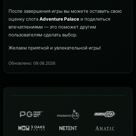
После завершения игры вы можете оставить свою
оценку слота
Adventure Palace
и поделиться
впечатлениями — это поможет другим
пользователям сделать выбор.
Желаем приятной и увлекательной игры!
Обновлено:
09.08.2026