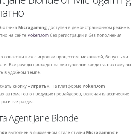
латно
аботчика
Microgaming
доступен в демонстрационном режиме.
атно на сайте
PokerDom
без регистрации и без пополнения
ю ознакомиться с игровым процессом, механикой, бонусными
ти. Все раунды проходят на виртуальные кредиты, поэтому вы
ть в удобном темпе.
нажать кнопку
«Играть»
. На платформе
PokerDom
ых автоматов от ведущих провайдеров, включая классические
ры и live-раздел.
а Agent Jane Blonde
onde
выполнен в фирменном стиле студии
Microgaming
и