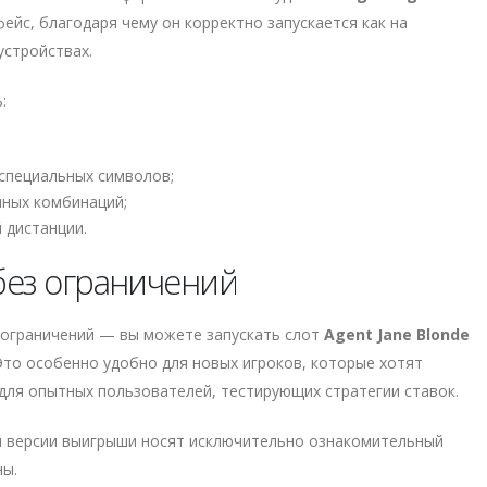
йс, благодаря чему он корректно запускается как на
устройствах.
:
 специальных символов;
ных комбинаций;
 дистанции.
без ограничений
ограничений — вы можете запускать слот
Agent Jane Blonde
Это особенно удобно для новых игроков, которые хотят
 для опытных пользователей, тестирующих стратегии ставок.
й версии выигрыши носят исключительно ознакомительный
ны.