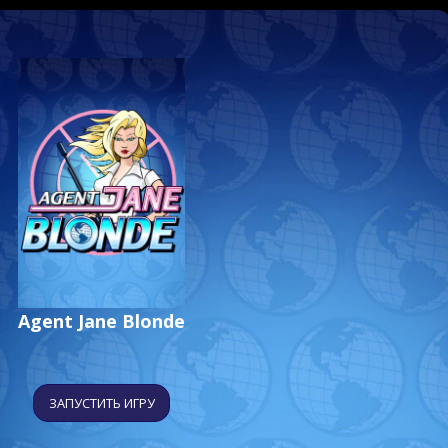
Agent Jane Blonde
ЗАПУСТИТЬ ИГРУ