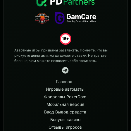
Азартные игры призваны развлекать. Помните, что вы
рискуете деньгами, когда делаете ставки. Не тратьте
больше, чем можете позволить себе проиграть.
Главная
Игровые автоматы
Фрироллы PokerDom
Мобильная версия
Ввод Вывод средств
Бонусы казино
Отзывы игроков