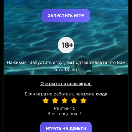
ЗАПУСТИТЬ ИГРУ
Нажимая "Запустить игру", вы подтверждаете что Вам
есть 18 лет.
Открыть на весь экран
Если игра не работает, нажмите
сюда
Рейтинг
5
Всего оценок:
1
ИГРАТЬ НА ДЕНЬГИ