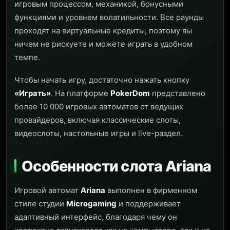
игровым процессом, механикой, бонусными
функциями и уровнем волатильности. Все раунды
проходят на виртуальные кредиты, поэтому вы
ничем не рискуете и можете играть в удобном
темпе.
Чтобы начать игру, достаточно нажать кнопку
«Играть»
. На платформе
PokerDom
представлено
более 10 000 игровых автоматов от ведущих
провайдеров, включая классические слоты,
видеослоты, настольные игры и live-раздел.
Особенности слота Ariana
Игровой автомат
Ariana
выполнен в фирменном
стиле студии
Microgaming
и поддерживает
адаптивный интерфейс, благодаря чему он