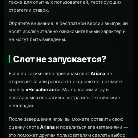
также для опытных пользователей, тестирующих
стратегии ставок.
Обратите внимание: в бесплатной версии выигрыши
носят исключительно ознакомительный характер и
не могут быть выведены.
Слот не запускается?
Если по каким-либо причинам слот
Ariana
не
открывается или работает некорректно, нажмите
кнопку
«Не работает»
. Мы проверим игру и
постараемся оперативно устранить технические
неполадки.
После завершения игры вы можете оставить свою
оценку слота
Ariana
и поделиться впечатлениями —
это поможет другим пользователям сделать выбор.