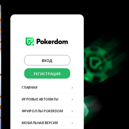
ВХОД
РЕГИСТРАЦИЯ
ГЛАВНАЯ
ИГРОВЫЕ АВТОМАТЫ
ФРИРОЛЛЫ POKERDOM
МОБИЛЬНАЯ ВЕРСИЯ