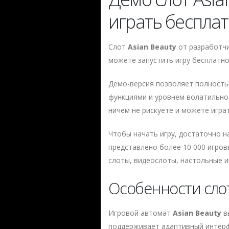
играть беспла
Слот
Asian Beauty
от разработч
можете запустить игру бесплатно
Демо-версия позволяет полность
функциями и уровнем волатильнос
ничем не рискуете и можете игра
Чтобы начать игру, достаточно 
представлено более 10 000 игров
слоты, видеослоты, настольные иг
Особенности слот
Игровой автомат
Asian Beauty
в
поддерживает адаптивный интерфе