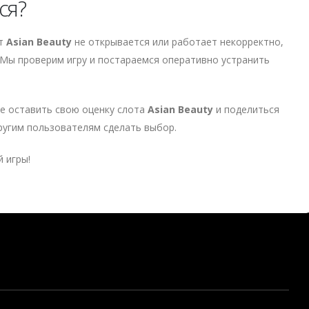
ся?
от
Asian Beauty
не открывается или работает некорректно,
 Мы проверим игру и постараемся оперативно устранить
е оставить свою оценку слота
Asian Beauty
и поделиться
угим пользователям сделать выбор.
 игры!