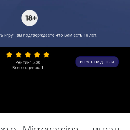
ь игру", вы подтверждаете что Вам есть 18 лет.
ИГРАТЬ НА ДЕНЬГИ
Рейтинг
5.00
Всего оценок:
1
on от Microgaming — играть