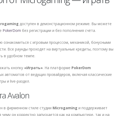
crogaming
доступен в демонстрационном режиме. Вы можете
те
PokerDom
без регистрации и без пополнения счёта.
ю ознакомиться с игровым процессом, механикой, бонусными
ти. Все раунды проходят на виртуальные кредиты, поэтому вы
ть в удобном темпе.
нажать кнопку
«Играть»
. На платформе
PokerDom
ых автоматов от ведущих провайдеров, включая классические
ры и live-раздел.
а Avalon
н в фирменном стиле студии
Microgaming
и поддерживает
 чему он корректно запускается как на компьютере, так и на