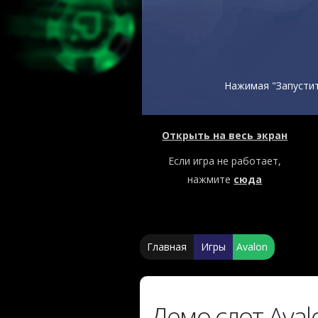
Нажимая "Запустит
Открыть на весь экран
Если игра не работает,
нажмите
сюда
Главная
Игры
Avalon
Демо слот Aval