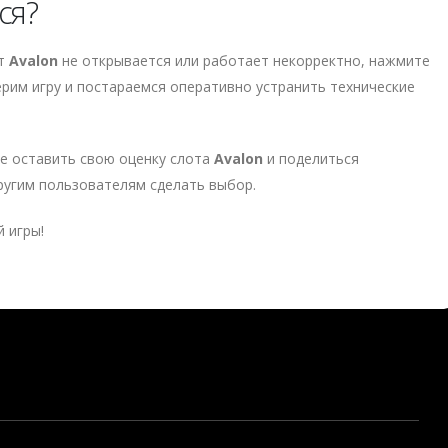
ся?
от
Avalon
не открывается или работает некорректно, нажмите
ерим игру и постараемся оперативно устранить технические
е оставить свою оценку слота
Avalon
и поделиться
угим пользователям сделать выбор.
 игры!