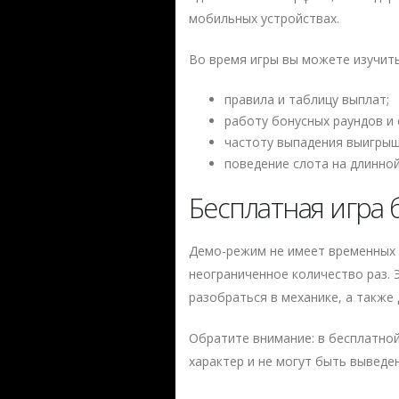
мобильных устройствах.
Во время игры вы можете изучить
правила и таблицу выплат;
работу бонусных раундов и
частоту выпадения выигрыш
поведение слота на длинной
Бесплатная игра 
Демо-режим не имеет временных 
неограниченное количество раз. 
разобраться в механике, а также
Обратите внимание: в бесплатно
характер и не могут быть выведе