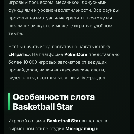
игровым процессом, механикой, бонусными
функциями и уровнем волатильности. Все раунды
проходят на виртуальные кредиты, поэтому вы
ничем не рискуете и можете играть в удобном
темпе.
Чтобы начать игру, достаточно нажать кнопку
«Играть»
. На платформе
PokerDom
представлено
более 10 000 игровых автоматов от ведущих
провайдеров, включая классические слоты,
видеослоты, настольные игры и live-раздел.
Особенности слота
Basketball Star
Игровой автомат
Basketball Star
выполнен в
фирменном стиле студии
Microgaming
и