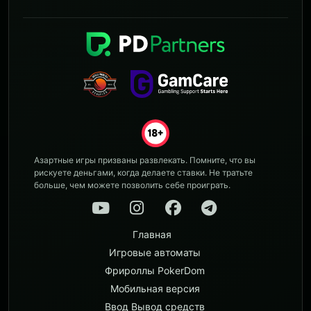
Азартные игры призваны развлекать. Помните, что вы
рискуете деньгами, когда делаете ставки. Не тратьте
больше, чем можете позволить себе проиграть.
Главная
Игровые автоматы
Фрироллы PokerDom
Мобильная версия
Ввод Вывод средств