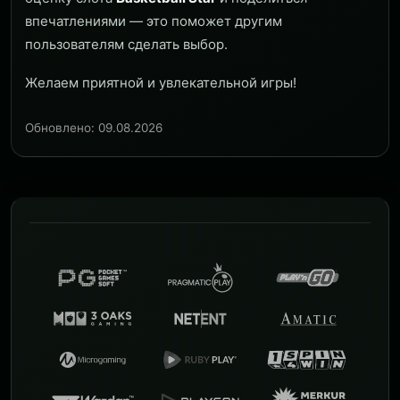
впечатлениями — это поможет другим
пользователям сделать выбор.
Желаем приятной и увлекательной игры!
Обновлено:
09.08.2026