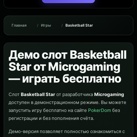
Главная
Игры
Basketball Star
Демо слот Basketball
Star от Microgaming
— играть бесплатно
Слот
Basketball Star
от разработчика
Microgaming
доступен в демонстрационном режиме. Вы можете
запустить игру бесплатно на сайте
PokerDom
без
регистрации и без пополнения счёта.
Демо-версия позволяет полностью ознакомиться с