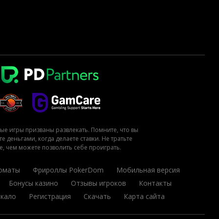
ые игры призваны развлекать. Помните, что вы
те деньгами, когда делаете ставки. Не тратьте
, чем можете позволить себе проиграть.
оматы
Фрироллы PokerDom
Мобильная версия
Бонусы казино
Отзывы игроков
Контакты
ркало
Регистрация
Скачать
Карта сайта