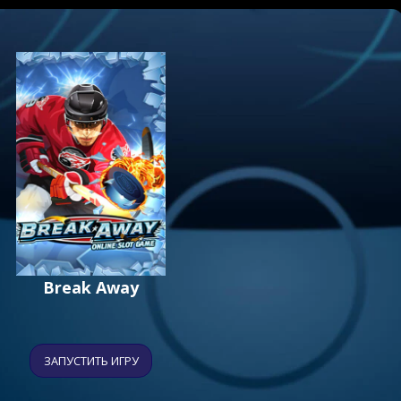
Break Away
ЗАПУСТИТЬ ИГРУ