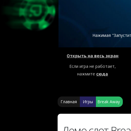
Нажимая "Запустит
Открыть на весь экран
Если игра не работает,
нажмите
сюда
Главная
Игры
Break Away
Демо слот Brea