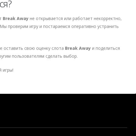
ся?
от
Break Away
не открывается или работает некорректно,
 Мы проверим игру и постараемся оперативно устранить
е оставить свою оценку слота
Break Away
и поделиться
угим пользователям сделать выбор.
 игры!