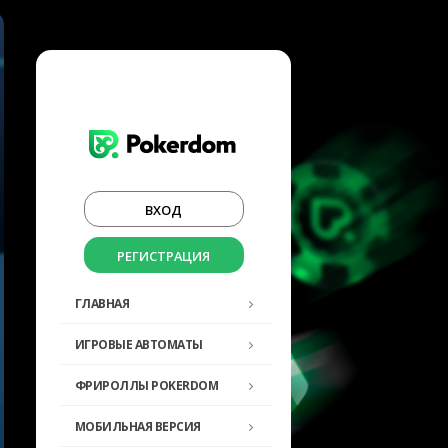
ВХОД
РЕГИСТРАЦИЯ
ГЛАВНАЯ
ИГРОВЫЕ АВТОМАТЫ
ФРИРОЛЛЫ POKERDOM
МОБИЛЬНАЯ ВЕРСИЯ