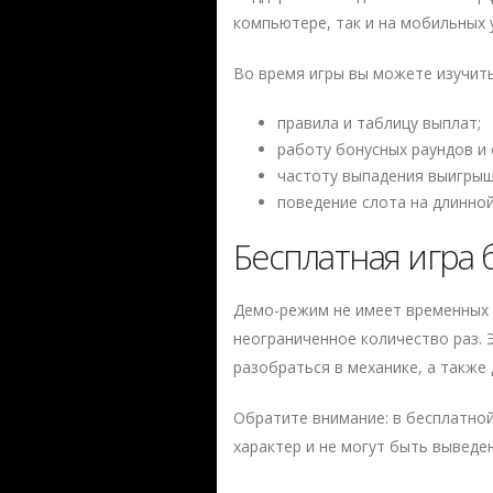
компьютере, так и на мобильных 
Во время игры вы можете изучить
правила и таблицу выплат;
работу бонусных раундов и
частоту выпадения выигрыш
поведение слота на длинной
Бесплатная игра 
Демо-режим не имеет временных 
неограниченное количество раз. 
разобраться в механике, а также
Обратите внимание: в бесплатно
характер и не могут быть выведе