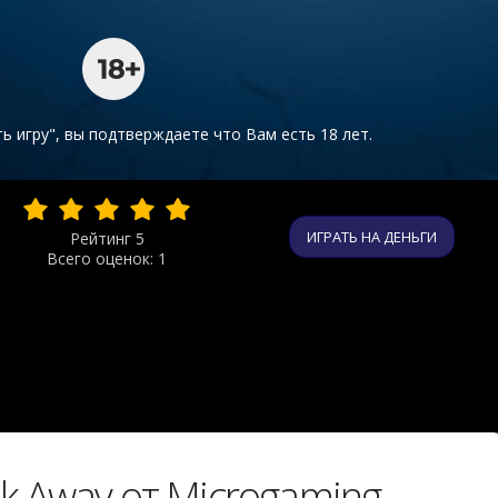
ь игру", вы подтверждаете что Вам есть 18 лет.
ИГРАТЬ НА ДЕНЬГИ
Рейтинг
5
Всего оценок:
1
k Away от Microgaming —