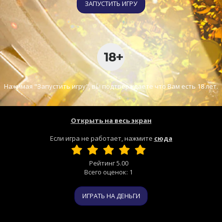
ЗАПУСТИТЬ ИГРУ
Нажимая "Запустить игру", вы подтверждаете что Вам есть 18 лет.
Открыть на весь экран
Если игра не работает, нажмите
сюда
Рейтинг
5.00
Всего оценок:
1
ИГРАТЬ НА ДЕНЬГИ