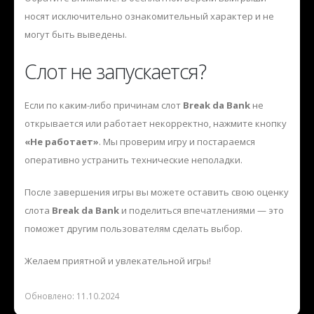
носят исключительно ознакомительный характер и не
могут быть выведены.
Слот не запускается?
Если по каким-либо причинам слот
Break da Bank
не
открывается или работает некорректно, нажмите кнопку
«Не работает»
. Мы проверим игру и постараемся
оперативно устранить технические неполадки.
После завершения игры вы можете оставить свою оценку
слота
Break da Bank
и поделиться впечатлениями — это
поможет другим пользователям сделать выбор.
Желаем приятной и увлекательной игры!
Обновлено:
11.10.2024