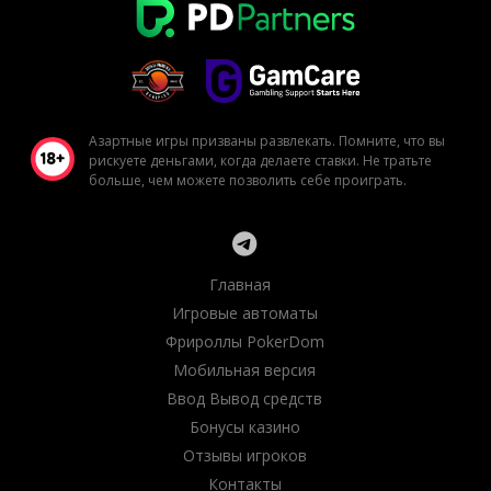
Азартные игры призваны развлекать. Помните, что вы
рискуете деньгами, когда делаете ставки. Не тратьте
больше, чем можете позволить себе проиграть.
Главная
Игровые автоматы
Фрироллы PokerDom
Мобильная версия
Ввод Вывод средств
Бонусы казино
Отзывы игроков
Контакты