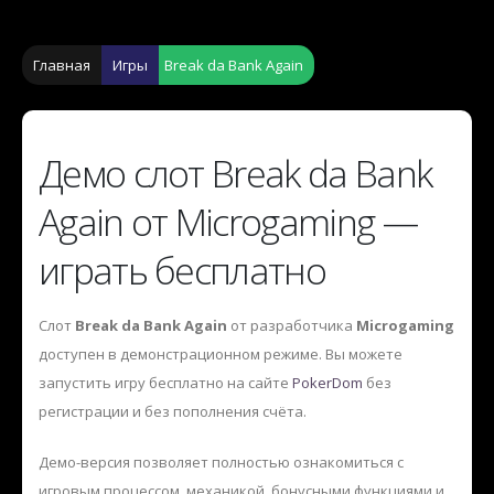
Главная
Игры
Break da Bank Again
Демо слот Break da Bank
Again от Microgaming —
играть бесплатно
Слот
Break da Bank Again
от разработчика
Microgaming
доступен в демонстрационном режиме. Вы можете
запустить игру бесплатно на сайте
PokerDom
без
регистрации и без пополнения счёта.
Демо-версия позволяет полностью ознакомиться с
игровым процессом, механикой, бонусными функциями и