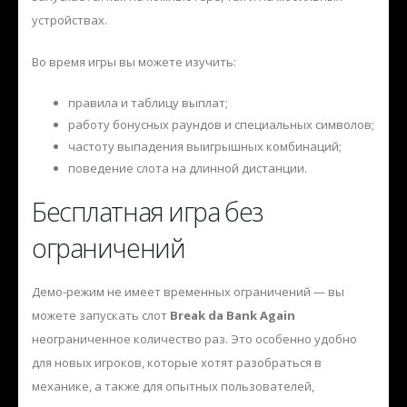
устройствах.
Во время игры вы можете изучить:
правила и таблицу выплат;
работу бонусных раундов и специальных символов;
частоту выпадения выигрышных комбинаций;
поведение слота на длинной дистанции.
Бесплатная игра без
ограничений
Демо-режим не имеет временных ограничений — вы
можете запускать слот
Break da Bank Again
неограниченное количество раз. Это особенно удобно
для новых игроков, которые хотят разобраться в
механике, а также для опытных пользователей,