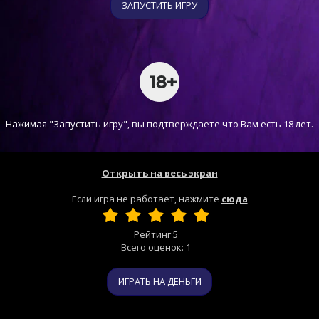
ЗАПУСТИТЬ ИГРУ
Нажимая "Запустить игру", вы подтверждаете что Вам есть 18 лет.
Открыть на весь экран
Если игра не работает, нажмите
сюда
Рейтинг
5
Всего оценок:
1
ИГРАТЬ НА ДЕНЬГИ