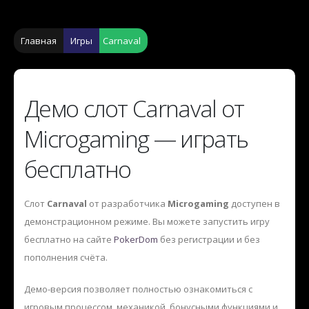
Главная
Игры
Carnaval
Демо слот Carnaval от
Microgaming — играть
бесплатно
Слот
Carnaval
от разработчика
Microgaming
доступен в
демонстрационном режиме. Вы можете запустить игру
бесплатно на сайте
PokerDom
без регистрации и без
пополнения счёта.
Демо-версия позволяет полностью ознакомиться с
игровым процессом, механикой, бонусными функциями и