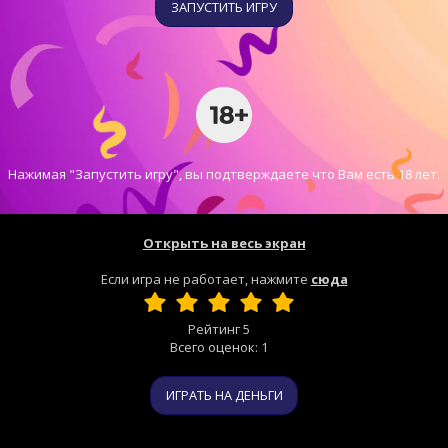
ЗАПУСТИТЬ ИГРУ
Нажимая "Запустить игру", вы подтверждаете что Вам есть 18 лет.
Открыть на весь экран
Если игра не работает, нажмите
сюда
Рейтинг
5
Всего оценок:
1
ИГРАТЬ НА ДЕНЬГИ