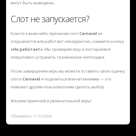
могут быть выведены.
Слот не запускается?
Если по каким-либо причинам слот
Carnaval
не
открывается или работает некорректно, нажмите кнопку
«Не работает»
. Мы проверим игру и постараемся
оперативно устранить технические неполадки.
После завершения игры вы можете оставить свою оценку
слота
Carnaval
и поделиться впечатлениями — это
поможет другим пользователям сделать выбор.
Желаем приятной и увлекательной игры!
Обновлено:
11.10.2024