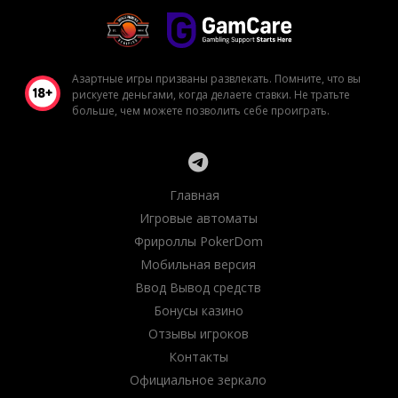
Азартные игры призваны развлекать. Помните, что вы
рискуете деньгами, когда делаете ставки. Не тратьте
больше, чем можете позволить себе проиграть.
Главная
Игровые автоматы
Фрироллы PokerDom
Мобильная версия
Ввод Вывод средств
Бонусы казино
Отзывы игроков
Контакты
Официальное зеркало