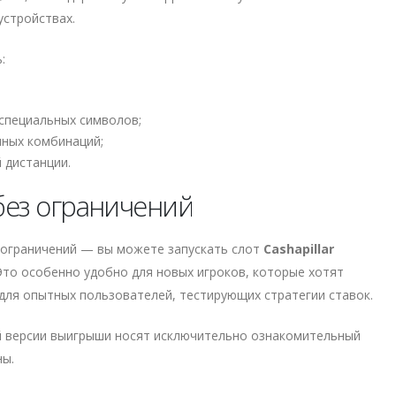
устройствах.
:
 специальных символов;
ных комбинаций;
 дистанции.
без ограничений
ограничений — вы можете запускать слот
Cashapillar
Это особенно удобно для новых игроков, которые хотят
 для опытных пользователей, тестирующих стратегии ставок.
й версии выигрыши носят исключительно ознакомительный
ны.