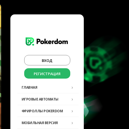
ВХОД
РЕГИСТРАЦИЯ
ГЛАВНАЯ
ИГРОВЫЕ АВТОМАТЫ
ФРИРОЛЛЫ POKERDOM
МОБИЛЬНАЯ ВЕРСИЯ