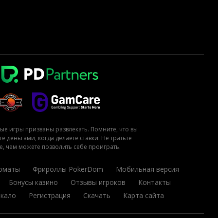
ые игры призваны развлекать. Помните, что вы
те деньгами, когда делаете ставки. Не тратьте
, чем можете позволить себе проиграть.
оматы
Фрироллы PokerDom
Мобильная версия
Бонусы казино
Отзывы игроков
Контакты
ркало
Регистрация
Скачать
Карта сайта