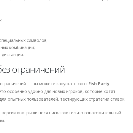
:
 специальных символов;
ных комбинаций;
 дистанции.
без ограничений
ограничений — вы можете запускать слот
Fish Party
Это особенно удобно для новых игроков, которые хотят
 для опытных пользователей, тестирующих стратегии ставок.
й версии выигрыши носят исключительно ознакомительный
ны.