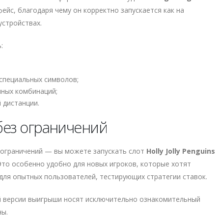
йс, благодаря чему он корректно запускается как на
устройствах.
:
 специальных символов;
ных комбинаций;
 дистанции.
без ограничений
ограничений — вы можете запускать слот
Holly Jolly Penguins
Это особенно удобно для новых игроков, которые хотят
 для опытных пользователей, тестирующих стратегии ставок.
й версии выигрыши носят исключительно ознакомительный
ны.