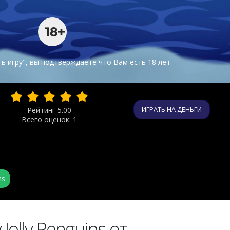
ь игру", вы подтверждаете что Вам есть 18 лет.
ИГРАТЬ НА ДЕНЬГИ
Рейтинг
5.00
Всего оценок:
1
ns
Jolly Penguins от