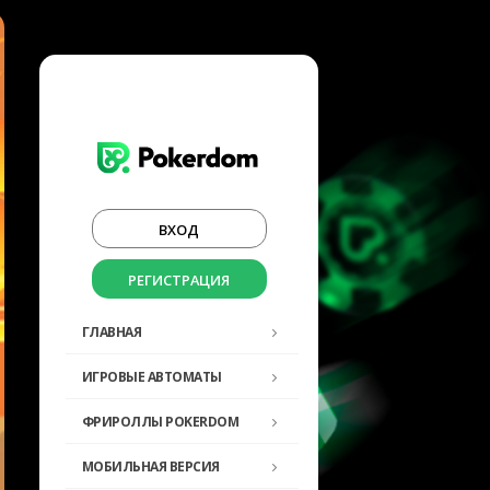
ВХОД
РЕГИСТРАЦИЯ
ГЛАВНАЯ
ИГРОВЫЕ АВТОМАТЫ
ФРИРОЛЛЫ POKERDOM
МОБИЛЬНАЯ ВЕРСИЯ