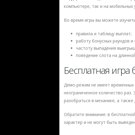
компьютере, так и на мобильных 
Во время игры вы можете изучить
правила и таблицу выплат;
работу бонусных раундов и
частоту выпадения выигрыш
поведение слота на длинной
Бесплатная игра 
Демо-режим не имеет временных 
неограниченное количество раз. 
разобраться в механике, а также
Обратите внимание: в бесплатно
характер и не могут быть выведе