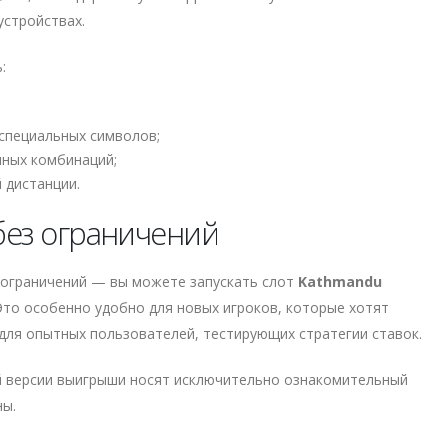
устройствах.
:
 специальных символов;
ных комбинаций;
 дистанции.
без ограничений
ограничений — вы можете запускать слот
Kathmandu
Это особенно удобно для новых игроков, которые хотят
 для опытных пользователей, тестирующих стратегии ставок.
й версии выигрыши носят исключительно ознакомительный
ны.