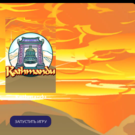
Kathmandu
ЗАПУСТИТЬ ИГРУ