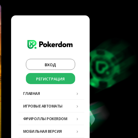
ВХОД
РЕГИСТРАЦИЯ
ГЛАВНАЯ
ИГРОВЫЕ АВТОМАТЫ
ФРИРОЛЛЫ POKERDOM
МОБИЛЬНАЯ ВЕРСИЯ