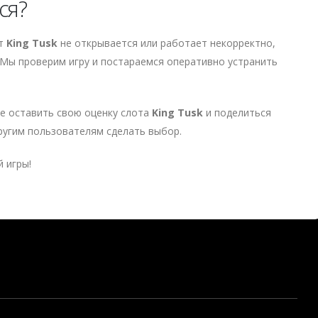
ся?
от
King Tusk
не открывается или работает некорректно,
 Мы проверим игру и постараемся оперативно устранить
е оставить свою оценку слота
King Tusk
и поделиться
угим пользователям сделать выбор.
 игры!