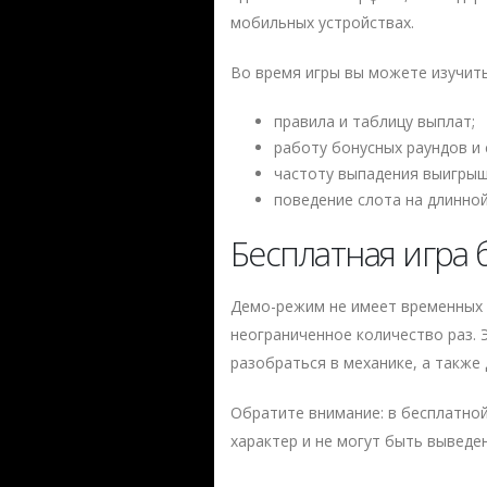
мобильных устройствах.
Во время игры вы можете изучить
правила и таблицу выплат;
работу бонусных раундов и
частоту выпадения выигрыш
поведение слота на длинной
Бесплатная игра 
Демо-режим не имеет временных 
неограниченное количество раз. 
разобраться в механике, а также
Обратите внимание: в бесплатно
характер и не могут быть выведе