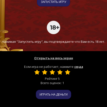
ЗАПУСТИТЬ ИГРУ
Нажимая "Запустить игру", вы подтверждаете что Вам есть 18 лет.
Открыть на весь экран
Если игра не работает, нажмите
сюда
Рейтинг
5
Всего оценок:
1
ИГРАТЬ НА ДЕНЬГИ