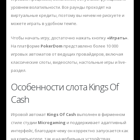
уровнем волатильности. Все раунды проходят на
виртуальные кредиты, поэтому вы ничем не рискуете и
можете играть в удобном темпе.
Чтобы начать игру, достаточно нажать кнопку
«Играть»
.
На платформе
PokerDom
представлено более 10 000
игровых автоматов от ведущих провайдеров, включая
классические слоты, видеослоты, настольные игры и live-
раздел.
Особенности слота Kings Of
Cash
Игровой автомат
Kings Of Cash
выполнен в фирменном
стиле студии
Microgaming
и поддерживает адаптивный
интерфейс, благодаря чему он корректно запускается как
на компьютере, так и на мобильных устройствах.