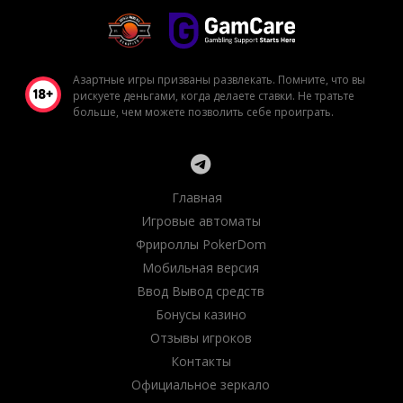
Азартные игры призваны развлекать. Помните, что вы
рискуете деньгами, когда делаете ставки. Не тратьте
больше, чем можете позволить себе проиграть.
Главная
Игровые автоматы
Фрироллы PokerDom
Мобильная версия
Ввод Вывод средств
Бонусы казино
Отзывы игроков
Контакты
Официальное зеркало