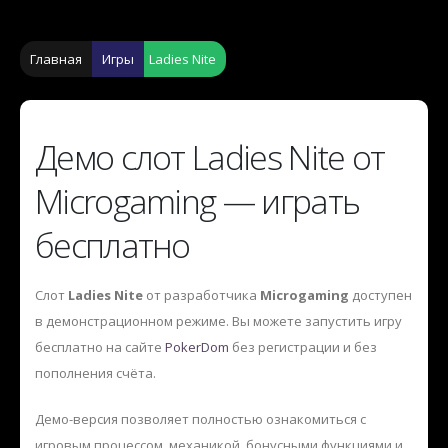
Главная
Игры
Ladies Nite
Демо слот Ladies Nite от
Microgaming — играть
бесплатно
Слот
Ladies Nite
от разработчика
Microgaming
доступен
в демонстрационном режиме. Вы можете запустить игру
бесплатно на сайте
PokerDom
без регистрации и без
пополнения счёта.
Демо-версия позволяет полностью ознакомиться с
игровым процессом, механикой, бонусными функциями и