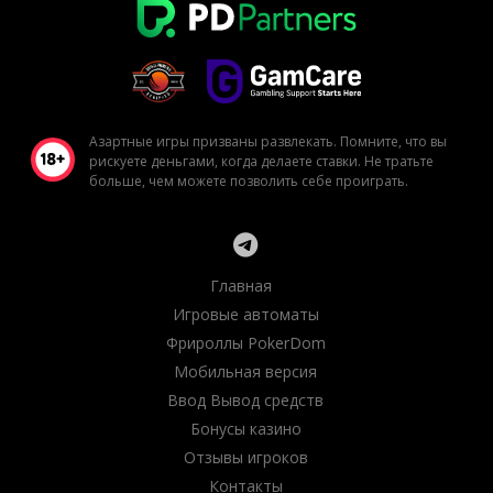
Азартные игры призваны развлекать. Помните, что вы
рискуете деньгами, когда делаете ставки. Не тратьте
больше, чем можете позволить себе проиграть.
Главная
Игровые автоматы
Фрироллы PokerDom
Мобильная версия
Ввод Вывод средств
Бонусы казино
Отзывы игроков
Контакты