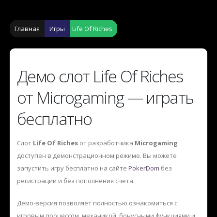
Главная
Игры
Life Of Riches
Демо слот Life Of Riches
от Microgaming — играть
бесплатно
Слот
Life Of Riches
от разработчика
Microgaming
доступен в демонстрационном режиме. Вы можете
запустить игру бесплатно на сайте
PokerDom
без
регистрации и без пополнения счёта.
Демо-версия позволяет полностью ознакомиться с
игровым процессом, механикой, бонусными функциями и