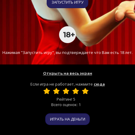
ЗАПУСТИТЬ ИГРУ
Нажимая "Запустить игру", вы подтверждаете что Вам есть 18 лет.
Открыть на весь экран
Если игра не работает, нажмите
сюда
Рейтинг
5
Всего оценок:
1
ИГРАТЬ НА ДЕНЬГИ