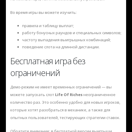
Во время игры вы можете изучить:
правила и таблицу выплат;
работу бонусных раундов и специальных символов;
частоту выпадения выигрышных комбинаций;
поведение слота на длинной дистанции.
Бесплатная игра без
ограничений
Демо-режим не имеет временных ограничений — вы
можете запускать слот
Life Of Riches
неограниченное
количество раз. Это особенно удобно для новых игроков,
которые хотят разобраться в механике, а также для
опытных пользователей, тестирующих стратегии ставок.
Обратите внимание: в бесплатной версии выигрыши