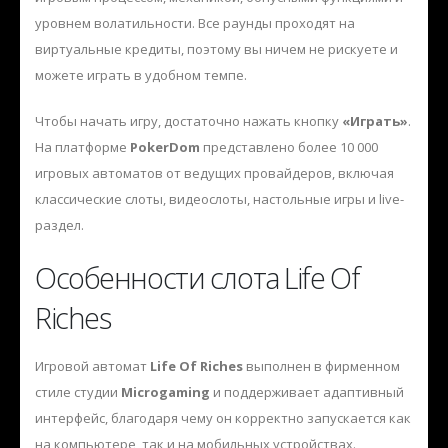
уровнем волатильности. Все раунды проходят на
виртуальные кредиты, поэтому вы ничем не рискуете и
можете играть в удобном темпе.
Чтобы начать игру, достаточно нажать кнопку
«Играть»
.
На платформе
PokerDom
представлено более 10 000
игровых автоматов от ведущих провайдеров, включая
классические слоты, видеослоты, настольные игры и live-
раздел.
Особенности слота Life Of
Riches
Игровой автомат
Life Of Riches
выполнен в фирменном
стиле студии
Microgaming
и поддерживает адаптивный
интерфейс, благодаря чему он корректно запускается как
на компьютере, так и на мобильных устройствах.